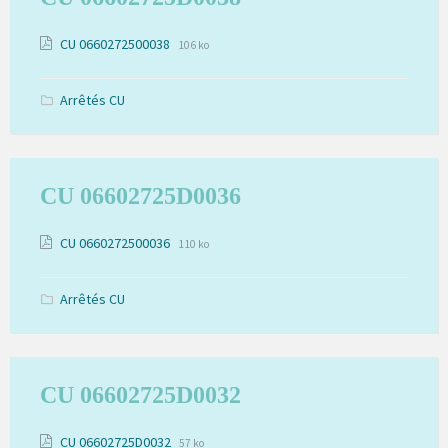
Extension
Pièces
Taille
CU 0660272500038
106 ko
de
du
jointes
fichier:
fichier:
pdf
Arrêtés CU
CU 06602725D0036
Extension
Pièces
Taille
CU 0660272500036
110 ko
de
du
jointes
fichier:
fichier:
pdf
Arrêtés CU
CU 06602725D0032
Extension
Pièces
Taille
CU 06602725D0032
57 ko