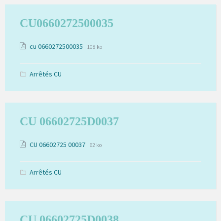
CU0660272500035
Extension
Pièces
Taille
cu 0660272500035
108 ko
de
du
jointes
fichier:
fichier:
pdf
Arrêtés CU
CU 06602725D0037
Extension
Pièces
Taille
CU 06602725 00037
62 ko
de
du
jointes
fichier:
fichier:
pdf
Arrêtés CU
CU 06602725D0038