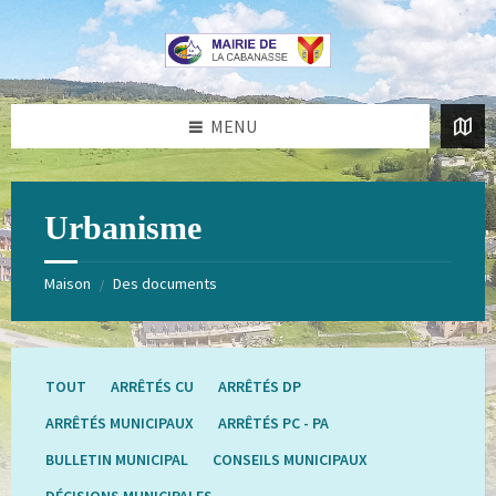
Aller
Passer
au
au
contenu
pied
de
page
MENU
Urbanisme
Maison
Des documents
/
TOUT
ARRÊTÉS CU
ARRÊTÉS DP
ARRÊTÉS MUNICIPAUX
ARRÊTÉS PC - PA
BULLETIN MUNICIPAL
CONSEILS MUNICIPAUX
DÉCISIONS MUNICIPALES