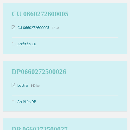
CU 0660272600005
Extension
Pièces
Taille
CU 0660272600005
62 ko
de
du
jointes
fichier:
fichier:
pdf
Arrêtés CU
DP0660272500026
Extension
Pièces
Taille
Lettre
140 ko
de
du
jointes
fichier:
fichier:
pdf
Arrêtés DP
DP 0660272500027