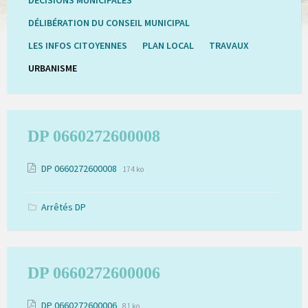
DÉLIBÉRATION DU CONSEIL MUNICIPAL
LES INFOS CITOYENNES
PLAN LOCAL
TRAVAUX
URBANISME
DP 0660272600008
Extension
Pièces
Taille
DP 0660272600008
174 ko
de
du
jointes
fichier:
fichier:
pdf
Arrêtés DP
DP 0660272600006
Extension
Pièces
Taille
DP 0660272600006
81 ko