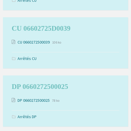
Arrêtés CU
CU 06602725D0039
Extension
Pièces
Taille
CU 0660272500039
106 ko
de
du
jointes
fichier:
fichier:
pdf
Arrêtés CU
DP 0660272500025
Extension
Pièces
Taille
DP 0660272500025
78 ko
de
du
jointes
fichier:
fichier:
pdf
Arrêtés DP