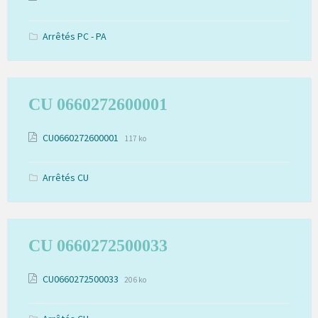
de
du
jointes
fichier:
fichier:
pdf
Arrêtés PC - PA
CU 0660272600001
Extension
Pièces
Taille
CU0660272600001
117 ko
de
du
jointes
fichier:
fichier:
pdf
Arrêtés CU
CU 0660272500033
Extension
Pièces
Taille
CU0660272500033
206 ko
de
du
jointes
fichier:
fichier:
pdf