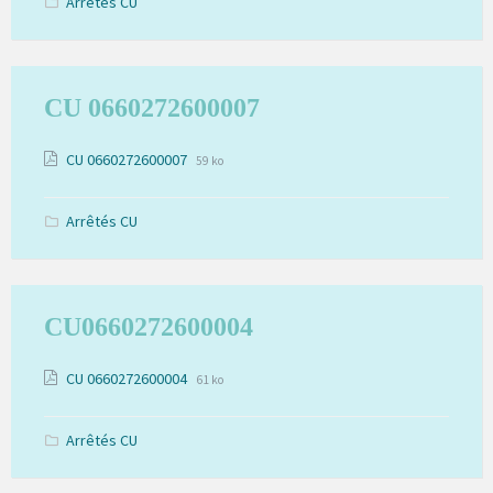
Arrêtés CU
CU 0660272600007
Extension
Pièces
Taille
CU 0660272600007
59 ko
de
du
jointes
fichier:
fichier:
pdf
Arrêtés CU
CU0660272600004
Extension
Pièces
Taille
CU 0660272600004
61 ko
de
du
jointes
fichier:
fichier:
pdf
Arrêtés CU