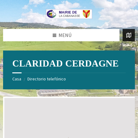
Saltar
Saltar
al
al
contenido
pie
de
página
MENÚ
CLARIDAD CERDAGNE
Casa
Directorio telefónico
/