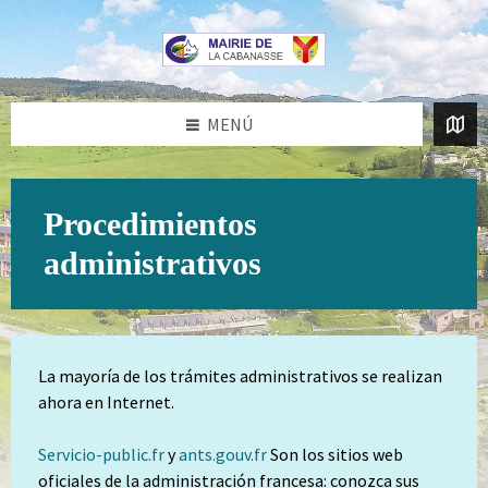
Saltar
Saltar
al
al
contenido
pie
de
página
MENÚ
Procedimientos
administrativos
La mayoría de los trámites administrativos se realizan
ahora en Internet.
Servicio
-public.fr
y
ants.gouv.fr
Son los sitios web
oficiales de la administración francesa: conozca sus