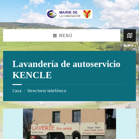
Saltar
Saltar
al
al
contenido
pie
de
página
MENÚ
Lavandería de autoservicio
KENCLE
Casa
Directorio telefónico
/