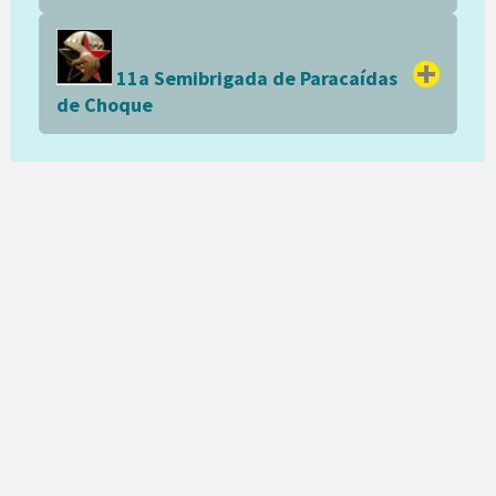
11a Semibrigada de Paracaídas
de Choque