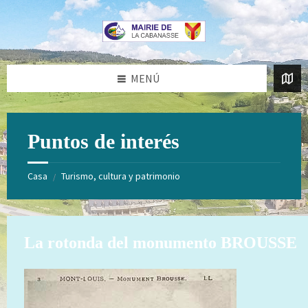
Saltar
Saltar
al
al
contenido
pie
de
página
MENÚ
Puntos de interés
Casa
Turismo, cultura y patrimonio
/
La rotonda del monumento BROUSSE