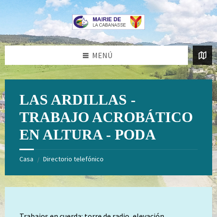
Saltar
Saltar
al
al
contenido
pie
de
página
MENÚ
LAS ARDILLAS -
TRABAJO ACROBÁTICO
EN ALTURA - PODA
Casa
Directorio telefónico
/
Trabajos en cuerda: torre de radio, elevación,