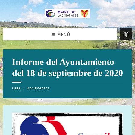
Saltar
Saltar
al
al
contenido
pie
de
página
MENÚ
Informe del Ayuntamiento
del 18 de septiembre de 2020
Casa
Documentos
/