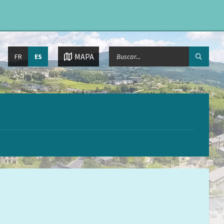
Elija
BÚSQUEDA:
MAPA
FR
ES
el
idioma: