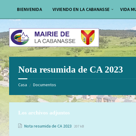
Saltar
Saltar
al
al
BIENVENIDA
VIVIENDO EN LA CABANASSE
VIDA M
contenido
pie
de
página
Nota resumida de CA 2023
Casa
Documentos
/
Los archivos adjuntos
Extensión
Tamaño
Nota resumida de CA 2023
207 kB
de
del