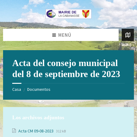
Saltar
Saltar
al
al
contenido
pie
de
página
MENÚ
Acta del consejo municipal
del 8 de septiembre de 2023
Casa
Documentos
/
Los archivos adjuntos
Extensión
Tamaño
Acta CM 09-08-2023
312 kB
de
del