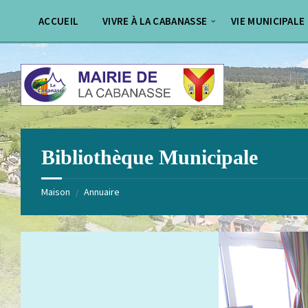
Aller
Passer
au
au
ACCUEIL
VIVRE À LA CABANASSE
VIE MUNICIPALE
contenu
pied
de
page
Bibliothèque Municipale
Maison
Annuaire
/