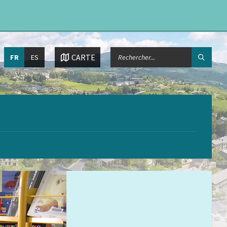
Choisissez
CHERCHER:
CARTE
FR
ES
la
langue: