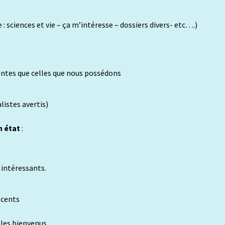
: sciences et vie – ça m’intéresse – dossiers divers- etc….)
centes que celles que nous possédons
listes avertis)
n état
:
 intéressants.
scents
 les bienvenus