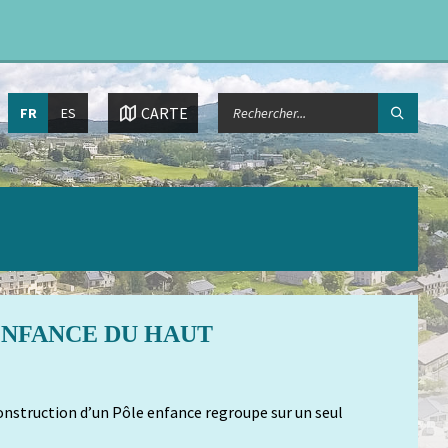
Choisissez
CHERCHER:
CARTE
FR
ES
la
langue:
 ENFANCE DU HAUT
construction d’un Pôle enfance regroupe sur un seul