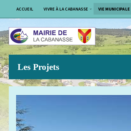
Aller
Passer
au
au
ACCUEIL
VIVRE À LA CABANASSE
VIE MUNICIPALE
contenu
pied
de
page
Les Projets