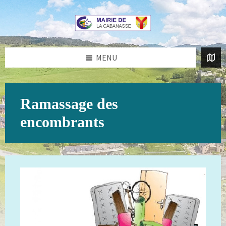
Aller
Passer
au
au
contenu
pied
de
page
MENU
Ramassage des
encombrants