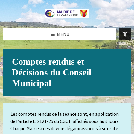
Aller
Passer
au
au
contenu
pied
de
page
MENU
Comptes rendus et
Décisions du Conseil
Municipal
Les comptes rendus de la séance sont, en application
de l’article L. 2121-25 du CGCT, affichés sous huit jours.
Chaque Mairie a des devoirs légaux associés à son site