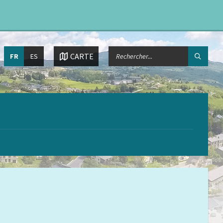
Choisissez
CHERCHER:
CARTE
FR
ES
la
langue: