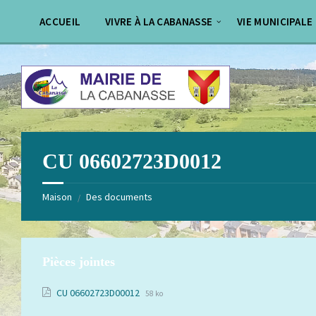
Aller
Passer
au
au
ACCUEIL
VIVRE À LA CABANASSE
VIE MUNICIPALE
contenu
pied
de
page
CU 06602723D0012
Maison
Des documents
/
Pièces jointes
Extension
Taille
CU 06602723D00012
58 ko
de
du