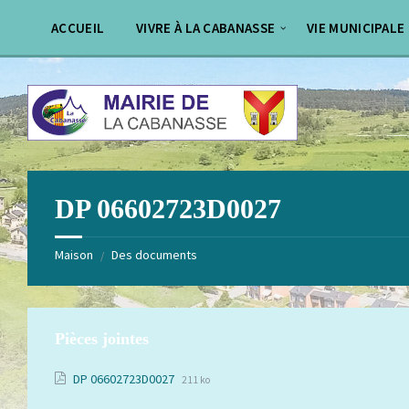
Aller
Passer
au
au
ACCUEIL
VIVRE À LA CABANASSE
VIE MUNICIPALE
contenu
pied
de
page
DP 06602723D0027
Maison
Des documents
/
Pièces jointes
Extension
Taille
DP 06602723D0027
211 ko
de
du