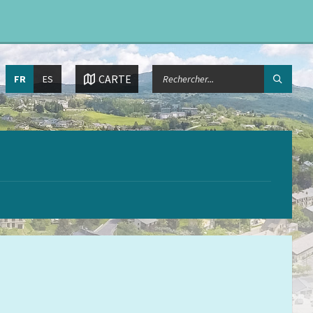
Choisissez
CHERCHER:
CARTE
FR
ES
la
langue: