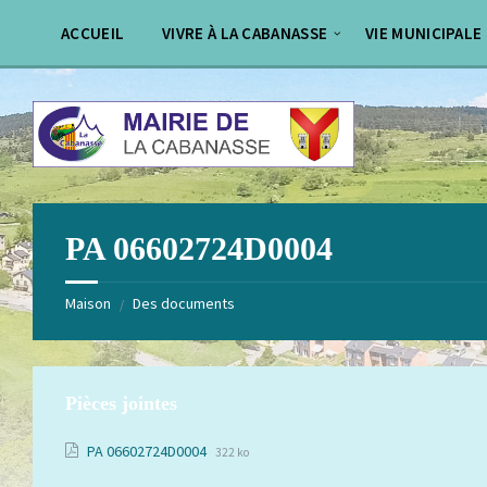
Aller
Passer
au
au
ACCUEIL
VIVRE À LA CABANASSE
VIE MUNICIPALE
contenu
pied
de
page
PA 06602724D0004
Maison
Des documents
/
Pièces jointes
Extension
Taille
PA 06602724D0004
322 ko
de
du