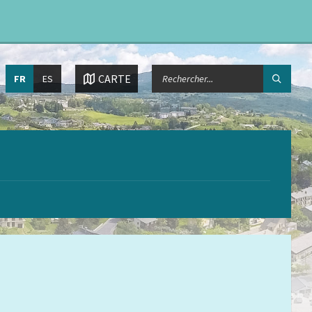
Choisissez
CHERCHER:
CARTE
FR
ES
la
langue: