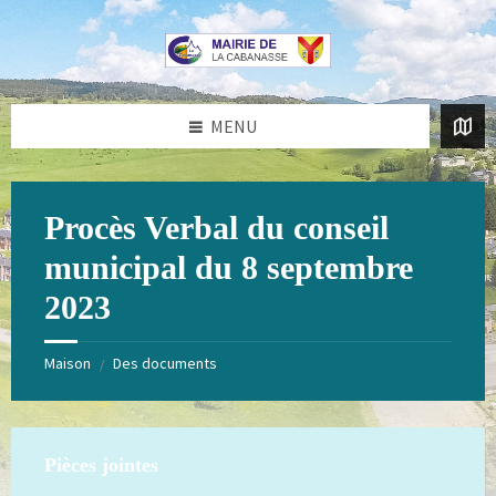
Aller
Passer
au
au
contenu
pied
de
page
MENU
Procès Verbal du conseil
municipal du 8 septembre
2023
Maison
Des documents
/
Pièces jointes