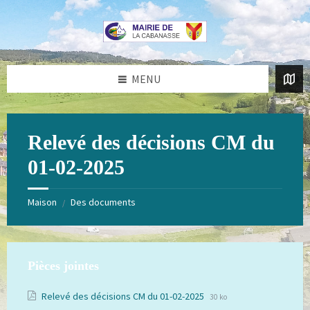
Aller
Passer
au
au
contenu
pied
de
page
MENU
Relevé des décisions CM du
01-02-2025
Maison
Des documents
/
Pièces jointes
Extension
Taille
Relevé des décisions CM du 01-02-2025
30 ko
de
du