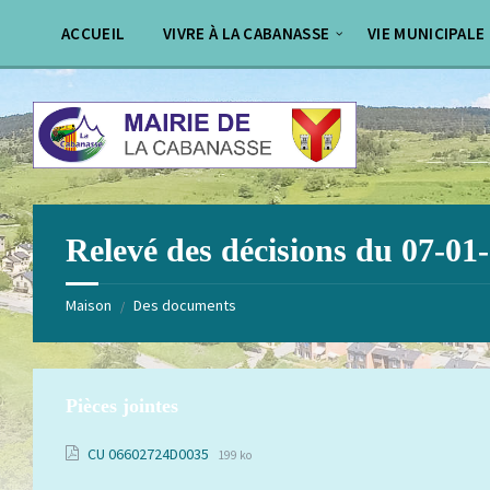
Aller
Passer
au
au
ACCUEIL
VIVRE À LA CABANASSE
VIE MUNICIPALE
contenu
pied
de
page
Relevé des décisions du 07-01
Maison
Des documents
/
Pièces jointes
Extension
Taille
CU 06602724D0035
199 ko
de
du