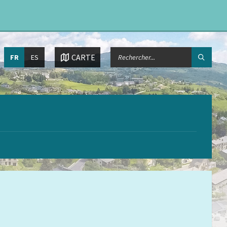
Choisissez
CHERCHER:
CARTE
FR
ES
la
langue: