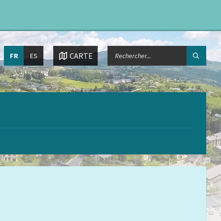
Choisissez
CHERCHER:
CARTE
FR
ES
la
langue: