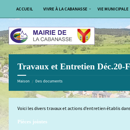
Aller
Passer
au
au
ACCUEIL
VIVRE À LA CABANASSE
VIE MUNICIPALE
contenu
pied
de
page
Travaux et Entretien Déc.20-
Maison
Des documents
/
Voici les divers travaux et actions d’entretien établis d
Pièces jointes