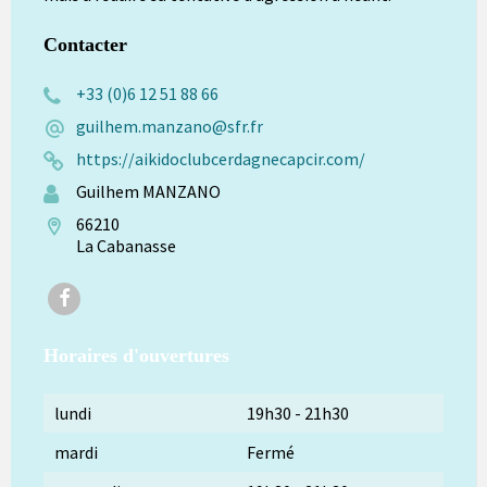
Contacter
+33 (0)6 12 51 88 66
guilhem.manzano@sfr.fr
https://aikidoclubcerdagnecapcir.com/
Guilhem MANZANO
66210
La Cabanasse
Facebook
Horaires d'ouvertures
lundi
19h30
-
21h30
mardi
Fermé