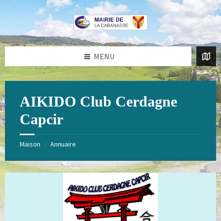
Aller
Passer
au
au
contenu
pied
de
page
MENU
AIKIDO Club Cerdagne
Capcir
Maison
Annuaire
/