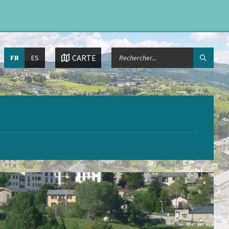
Choisissez
CHERCHER:
CARTE
FR
ES
la
langue: