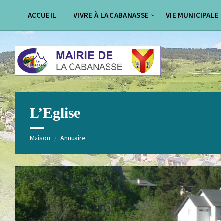
Aller
Passer
au
au
ACCUEIL
VIVRE À LA CABANASSE
VIE MUNICIPALE
contenu
pied
de
page
L’Eglise
Maison
Annuaire
/