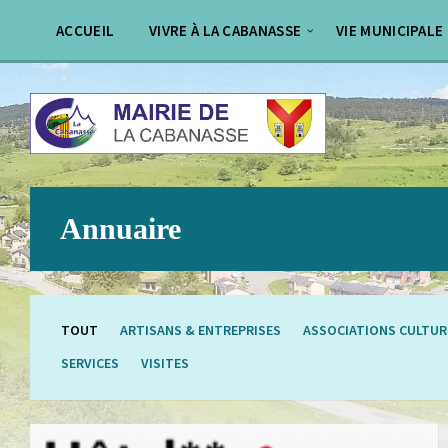
Aller
Passer
au
au
ACCUEIL
VIVRE À LA CABANASSE
VIE MUNICIPALE
contenu
pied
de
page
Annuaire
TOUT
ARTISANS & ENTREPRISES
ASSOCIATIONS CULTUR
SERVICES
VISITES