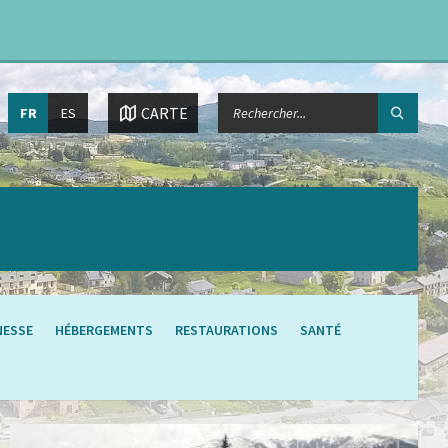
Choisissez
CHERCHER:
CARTE
FR
ES
la
langue:
NESSE
HÉBERGEMENTS
RESTAURATIONS
SANTÉ