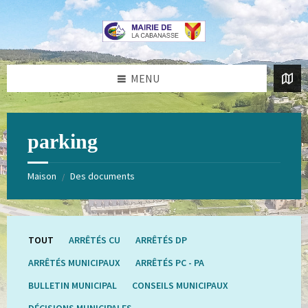
Aller
Passer
au
au
contenu
pied
de
page
MENU
parking
Maison
Des documents
/
TOUT
ARRÊTÉS CU
ARRÊTÉS DP
ARRÊTÉS MUNICIPAUX
ARRÊTÉS PC - PA
BULLETIN MUNICIPAL
CONSEILS MUNICIPAUX
DÉCISIONS MUNICIPALES