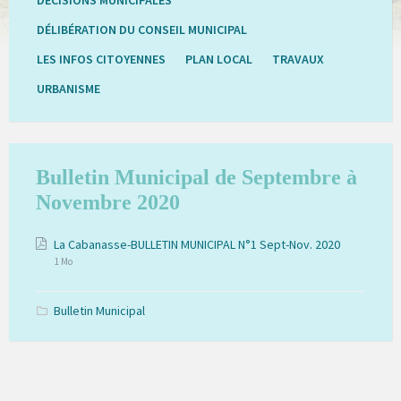
DÉLIBÉRATION DU CONSEIL MUNICIPAL
LES INFOS CITOYENNES
PLAN LOCAL
TRAVAUX
URBANISME
Bulletin Municipal de Septembre à
Novembre 2020
Extension
Pièces
Taille
La Cabanasse-BULLETIN MUNICIPAL N°1 Sept-Nov. 2020
de
du
jointes
1 Mo
fichier:
fichier:
pdf
Bulletin Municipal